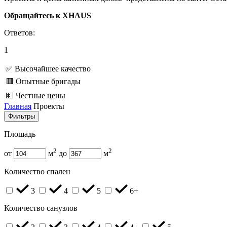
Обращайтесь к XHAUS
Ответов:
1
✅ Высочайшее качество
🟥 Опытные бригады
💵 Честные цены
Главная
Проекты
Фильтры
Площадь
2
2
от
м
до
м
Количество спален
3
4
5
6+
Количество санузлов