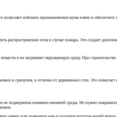
то позволяет избежать проникновения шума извне и обеспечить
ить распространение огня в случае пожара. Это создает дополн
 веществ и не загрязняет окружающую среду. При строительств
комых и грызунов, в отличие от деревянных стен. Это помогает
ки не подвержены влиянию внешней среды. Не нужно покрывать
домов.
ьте заявку или позвоните нам и получите коттедж вашей мечты.