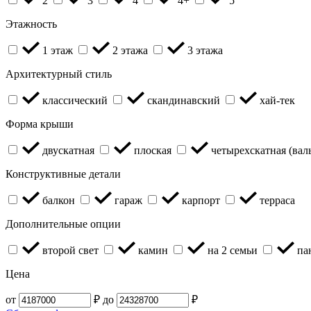
2
3
4
4+
5
Этажность
1 этаж
2 этажа
3 этажа
Архитектурный стиль
классический
скандинавский
хай-тек
Форма крыши
двускатная
плоская
четырехскатная (вал
Конструктивные детали
балкон
гараж
карпорт
терраса
Дополнительные опции
второй свет
камин
на 2 семьи
па
Цена
от
₽
до
₽