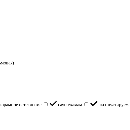
ьмовая)
норамное остекление
сауна/хамам
эксплуатируема