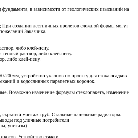
 фундамента, в зависимсоти от геологических изысканий на
2; При создании лестничных пролетов сложной формы могут
пожеланий Заказчика.
створ, либо клей-пену.
 теплый раствор, либо клей-пену.
ор, либо клей-пену.
0-200мм, устройство уклонов по проекту для стока осадков.
мыканий и водосливных парапетных воронок.
лые. Возможно изменение формулы стеклопакета, изменение
а), скрытый монтаж труб. Стальные панельные радиаторы.
выводы под уличные потребители
ны, унитазы)
ткосов. Устройство стяжки