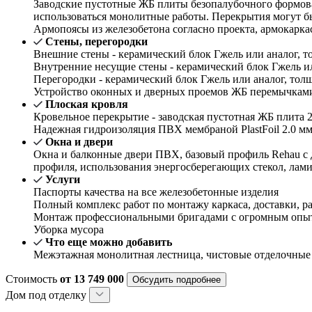
Заводские пустотные ЖБ плиты безопалубочного формова
использоваться монолитные работы. Перекрытия могут б
Армопоясы из железобетона согласно проекта, армокарка
Стены, перегородки
Внешние стены - керамический блок Гжель или аналог, то
Внутренние несущие стены - керамический блок Гжель или
Перегородки - керамический блок Гжель или аналог, толщ
Устройство оконных и дверных проемов ЖБ перемычками 
Плоская кровля
Кровельное перекрытие - заводская пустотная ЖБ плита 2
Надежная гидроизоляция ПВХ мембраной PlastFoil 2.0 м
Окна и двери
Окна и балконные двери ПВХ, базовый профиль Rehau с 
профиля, использования энергосберегающих стекол, лам
Услуги
Паспорты качества на все железобетонные изделия
Полный комплекс работ по монтажу каркаса, доставки, ра
Монтаж профессиональными бригадами с огромным опыт
Уборка мусора
Что еще можно добавить
Межэтажная монолитная лестница, чистовые отделочные
Стоимость
от 13 749 000
Обсудить подробнее
Дом под отделку