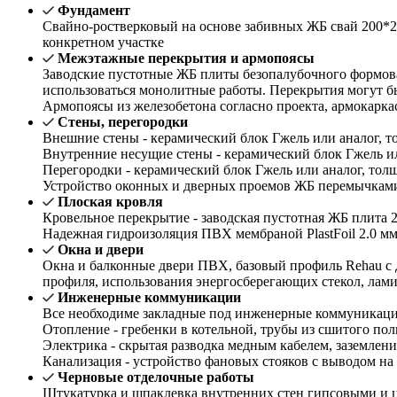
Фундамент
Свайно-ростверковый на основе забивных ЖБ свай 200*2
конкретном участке
Межэтажные перекрытия и армопоясы
Заводские пустотные ЖБ плиты безопалубочного формова
использоваться монолитные работы. Перекрытия могут б
Армопоясы из железобетона согласно проекта, армокарка
Стены, перегородки
Внешние стены - керамический блок Гжель или аналог, то
Внутренние несущие стены - керамический блок Гжель или
Перегородки - керамический блок Гжель или аналог, толщ
Устройство оконных и дверных проемов ЖБ перемычками 
Плоская кровля
Кровельное перекрытие - заводская пустотная ЖБ плита 2
Надежная гидроизоляция ПВХ мембраной PlastFoil 2.0 м
Окна и двери
Окна и балконные двери ПВХ, базовый профиль Rehau с 
профиля, использования энергосберегающих стекол, лам
Инженерные коммуникации
Все необходиме закладные под инженерные коммуникации 
Отопление - гребенки в котельной, трубы из сшитого пол
Электрика - скрытая разводка медным кабелем, заземле
Канализация - устройство фановых стояков с выводом на
Черновые отделочные работы
Штукатурка и шпаклевка внутренних стен гипсовыми и ц