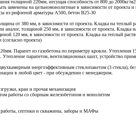
ния толщиной 220мм, несущая способность от 800 до 2000кг/м
ыть заменены на цельномонолитные в зависимости от проекта и 
сы из рифленой арматуры А500, бетон В25-30
лщина от 380 мм, в зависимости от проекта. Кладка на теплый ра
 аналог, толщиной 250 мм, в зависимости от проекта. Кладка на
иной 120 мм, в зависимости от проекта. Кладка на теплый раств
(согласно проекта)
20мм. Парапет из газобетона по периметру кровли. Утепления 15
м. Утепление парапетов, вентиляционных шахт, устройство при
двухкамерным энергоэффективным стеклопакетом (3 стекла), бе
инации в любой цвет - при обсуждении с менеджером.
згрузки, кран и прочая механизация
ом работы со сборным железобетоном и монолитом
 работы, септики и скважины, заборы и МАФы