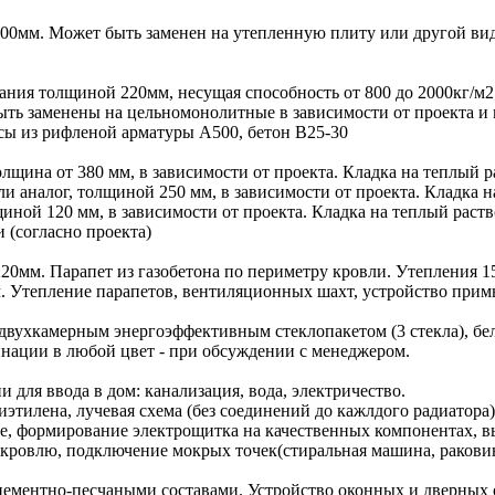
00мм. Может быть заменен на утепленную плиту или другой вид
ния толщиной 220мм, несущая способность от 800 до 2000кг/м
ыть заменены на цельномонолитные в зависимости от проекта и 
сы из рифленой арматуры А500, бетон В25-30
лщина от 380 мм, в зависимости от проекта. Кладка на теплый ра
 аналог, толщиной 250 мм, в зависимости от проекта. Кладка на
иной 120 мм, в зависимости от проекта. Кладка на теплый раств
(согласно проекта)
20мм. Парапет из газобетона по периметру кровли. Утепления 15
м. Утепление парапетов, вентиляционных шахт, устройство при
двухкамерным энергоэффективным стеклопакетом (3 стекла), бе
инации в любой цвет - при обсуждении с менеджером.
для ввода в дом: канализация, вода, электричество.
иэтилена, лучевая схема (без соединений до кажлдого радиатор
ние, формирование электрощитка на качественных компонентах, 
 кровлю, подключение мокрых точек(стиральная машина, ракови
ементно-песчаными составами. Устройство оконных и дверных о