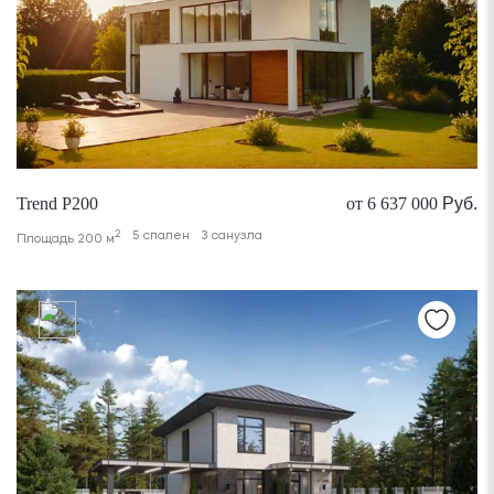
Trend P200
от 6 637 000
Руб.
2
5 спален
3 санузла
Площадь 200 м