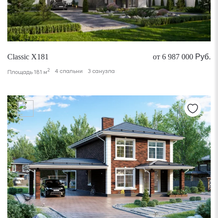
Classic X181
от 6 987 000
Руб.
2
4 спальни
3 санузла
Площадь 181 м