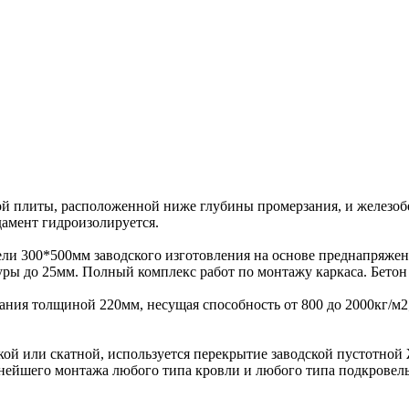
ной плиты, расположенной ниже глубины промерзания, и железоб
дамент гидроизолируется.
ели 300*500мм заводского изготовления на основе преднапряже
туры до 25мм. Полный комплекс работ по монтажу каркаса. Бет
ния толщиной 220мм, несущая способность от 800 до 2000кг/м
кой или скатной, используется перекрытие заводской пустотной
нейшего монтажа любого типа кровли и любого типа подкровель