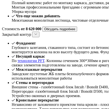
Полный комплекс работ по монтажу каркаса, доставки, ра
Монтаж профессиональными бригадами с огромным опыт
Уборка мусора
Что еще можно добавить
Межэтажная монолитная лестница, чистовые отделочные
Стоимость
от 8 620 000
Обсудить подробнее
Закрытый контур
Фундамент
Глубокого залегания, стаканного типа, состоит из бетон
монтируется колонна на всю высоту будущего дома. Фун
Несущий каркас
По
технологии PFT
. Колонны сечением 300*300мм и риг
связки элементов подготовлены на заводе, сечение арма
Межэтажные перекрытия
Заводские пустотные ЖБ плиты безопалубочного формова
использоваться монолитные работы
Стены и перегородки
Внешние стены - газобетонный блок Istcult / Bonolit D40
Перегородки -газобетонный блок Istcult / Bonolit D500, 
Устройство оконных и дверных проемов.
Кровельное перекрытие
Независимо от заложенного проектом типа кровли - плос
гидроизоляции. Такое перекрытие дает возможность даль