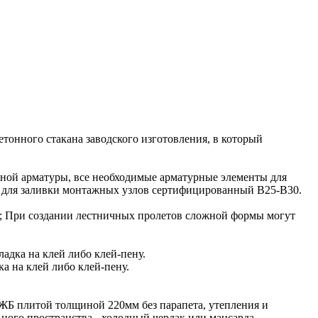
етонного стакана заводского изготовления, в который
нной арматуры, все необходимые арматурные элементы для
он для заливки монтажных узлов сертифицированный В25-В30.
2; При создании лестничных пролетов сложной формы могут
ладка на клей либо клей-пену.
ка на клей либо клей-пену.
 ЖБ плитой толщиной 220мм без парапета, утепления и
ного пространства - холодный чердак или мансарда.