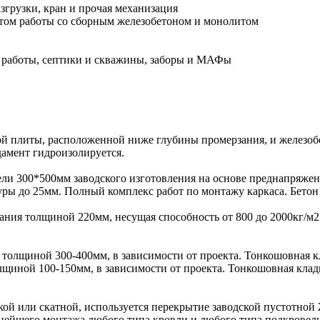
згрузки, кран и прочая механизация
ом работы со сборным железобетоном и монолитом
 работы, септики и скважины, заборы и МАФы
ной плиты, расположенной ниже глубины промерзания, и железоб
дамент гидроизолируется.
ели 300*500мм заводского изготовления на основе преднапряже
туры до 25мм. Полный комплекс работ по монтажу каркаса. Бет
ния толщиной 220мм, несущая способность от 800 до 2000кг/м
0, толщиной 300-400мм, в зависимости от проекта. Тонкошовная к
толщиной 100-150мм, в зависимости от проекта. Тонкошовная клад
кой или скатной, используется перекрытие заводской пустотной
нейшего монтажа любого типа кровли и любого типа подкровель