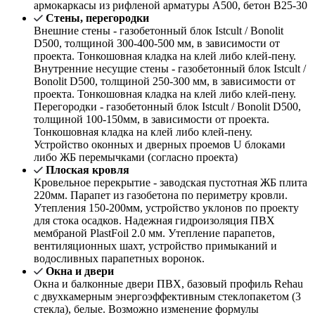
армокаркасы из рифленой арматуры А500, бетон В25-30
Стены, перегородки
Внешние стены - газобетонный блок Istcult / Bonolit
D500, толщиной 300-400-500 мм, в зависимости от
проекта. Тонкошовная кладка на клей либо клей-пену.
Внутренние несущие стены - газобетонный блок Istcult /
Bonolit D500, толщиной 250-300 мм, в зависимости от
проекта. Тонкошовная кладка на клей либо клей-пену.
Перегородки - газобетонный блок Istcult / Bonolit D500,
толщиной 100-150мм, в зависимости от проекта.
Тонкошовная кладка на клей либо клей-пену.
Устройство оконных и дверных проемов U блоками
либо ЖБ перемычками (согласно проекта)
Плоская кровля
Кровельное перекрытие - заводская пустотная ЖБ плита
220мм. Парапет из газобетона по периметру кровли.
Утепления 150-200мм, устройство уклонов по проекту
для стока осадков. Надежная гидроизоляция ПВХ
мембраной PlastFoil 2.0 мм. Утепление парапетов,
вентиляционных шахт, устройство примыканий и
водосливных парапетных воронок.
Окна и двери
Окна и балконные двери ПВХ, базовый профиль Rehau
с двухкамерным энергоэффективным стеклопакетом (3
стекла), белые. Возможно изменение формулы