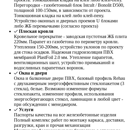
Перегородки - газобетонный блок Istcult / Bonolit D500,
толщиной 100-150мм, в зависимости от проекта.
Тонкошовная кладка на клей либо клей-пену.
Устройство оконных и дверных проемов U блоками
либо ЖБ перемычками (согласно проекта)
Плоская кровля
Кровельное перекрытие - заводская пустотная ЖБ плита
220мм. Парапет из газобетона по периметру кровли.
Утепления 150-200мм, устройство уклонов по проекту
для стока осадков. Надежная гидроизоляция ПВХ
мембраной PlastFoil 2.0 мм. Утепление парапетов,
вентиляционных шахт, устройство примыканий и
водосливных парапетных воронок.
Окна и двери
Окна и балконные двери ПВХ, базовый профиль Rehau
с двухкамерным энергоэффективным стеклопакетом (3
стекла), белые. Возможно изменение формулы
стеклопакета, изменение профиля, использования
энергосберегающих стекол, ламинации в любой цвет -
при обсуждении с менеджером.
Услуги
Паспорты качества на все железобетонные изделия
Полный комплекс работ по монтажу каркаса, доставки,
разгрузки, кран и прочая механизация