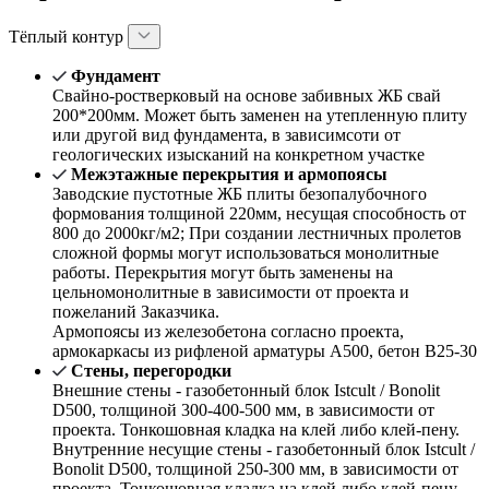
Тёплый контур
Фундамент
Свайно-ростверковый на основе забивных ЖБ свай
200*200мм. Может быть заменен на утепленную плиту
или другой вид фундамента, в зависимсоти от
геологических изысканий на конкретном участке
Межэтажные перекрытия и армопоясы
Заводские пустотные ЖБ плиты безопалубочного
формования толщиной 220мм, несущая способность от
800 до 2000кг/м2; При создании лестничных пролетов
сложной формы могут использоваться монолитные
работы. Перекрытия могут быть заменены на
цельномонолитные в зависимости от проекта и
пожеланий Заказчика.
Армопоясы из железобетона согласно проекта,
армокаркасы из рифленой арматуры А500, бетон В25-30
Стены, перегородки
Внешние стены - газобетонный блок Istcult / Bonolit
D500, толщиной 300-400-500 мм, в зависимости от
проекта. Тонкошовная кладка на клей либо клей-пену.
Внутренние несущие стены - газобетонный блок Istcult /
Bonolit D500, толщиной 250-300 мм, в зависимости от
проекта. Тонкошовная кладка на клей либо клей-пену.