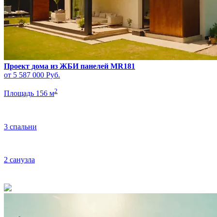
Проект дома из ЖБИ панелей MR181
от 5 587 000
Руб.
2
Площадь 156 м
3 спальни
2 санузла