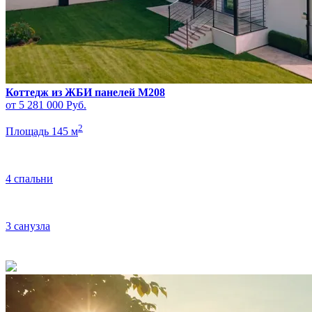
Коттедж из ЖБИ панелей M208
от 5 281 000
Руб.
2
Площадь 145 м
4 спальни
3 санузла