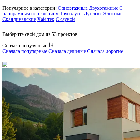
Популярное в категории:
Одноэтажные
Двухэтажные
C
панорамным остеклением
Таунхаусы
Дуплекс
Элитные
Скандинавские
Хай-тек
C сауной
Выберите свой дом из
53 проектов
Сначала популярные
Сначала популярные
Сначала дешевые
Сначала дорогие