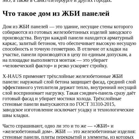
МО, а также в Санкт-Петербурге и других городах.
Что такое дом из ЖБИ панелей
Дом из ЖБИ панелей — это здание, несущие стены которого
собираются из готовых железобетонных изделий заводского
производства. Внутри каждой панели находится арматурный
каркас, залитый бетоном, что обеспечивает высокую несущую
способность и точную геометрию. В отличие от кладки на
участке, панели производятся в цеху по единым допускам, а
на площадке выполняется монтаж — это убирает
«человеческий фактор» и резко ускоряет стройку.
X-HAUS применяет трёхслойные железобетонные ЖБИ
панели: наружный слой бетона защищает фасад, средний слой
эффективного утеплителя держит тепло, внутренний несущий
слой воспринимает нагрузку. Такая сэндвич-панель сразу даёт
готовый фасад и убирает мостики холода. Трёхслойные
стеновые панели выпускаются по ГОСТ 31310-2015,
заводское изготовление исключает усадку и технологические
швы кладки.
Часто спрашивают, одно ли это и то же — «ЖБИ» и
«железобетонный дом». ЖБИ — это железобетонные изделия:
стеновые панели, плиты перекрытий и элементы, из которых