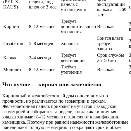
(PFT, X-
недели, под
панель с
эксплуатации
HAUS)
ключ от 3 мес.
утеплителем
каркаса — 269
лет
Требует
Кирпич
8–12 месяцев
дополнительного
Высокая
утепления
Боится влаги,
Газобетон
5–8 месяцев
Хорошая
требует
защиты
Требует
Срок службы
Каркас
2–4 месяца
вентиляции
25–50 лет
Требует
Монолит
8–12 месяцев
Высокая
утепления
Что лучше — кирпич или железобетон
Кирпичный и железобетонный дом сопоставимы по
прочности, но различаются по геометрии и срокам.
Железобетонная панель приходит на участок с заводской
геометрией и собирается за недели, тогда как кирпичная
кладка занимает 8–12 месяцев и зависит от квалификации
каменщика. Поэтому при равной надёжности железобетонные
панели дают точную геометрию и сокращают срок и объём