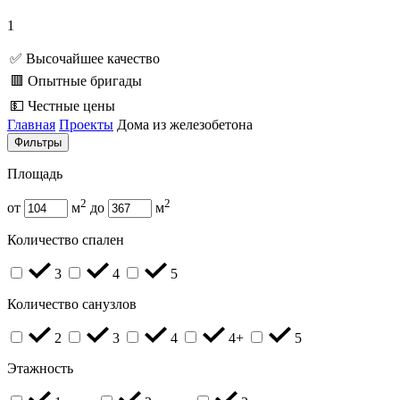
1
✅ Высочайшее качество
🟥 Опытные бригады
💵 Честные цены
Главная
Проекты
Дома из железобетона
Фильтры
Площадь
2
2
от
м
до
м
Количество спален
3
4
5
Количество санузлов
2
3
4
4+
5
Этажность