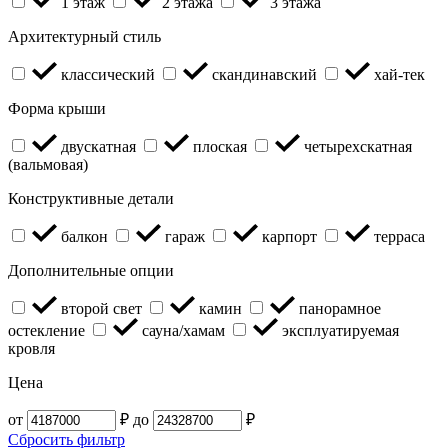
1 этаж
2 этажа
3 этажа
Архитектурный стиль
классический
скандинавский
хай-тек
Форма крыши
двускатная
плоская
четырехскатная
(вальмовая)
Конструктивные детали
балкон
гараж
карпорт
терраса
Дополнительные опции
второй свет
камин
панорамное
остекление
сауна/хамам
эксплуатируемая
кровля
Цена
от
₽
до
₽
Сбросить фильтр