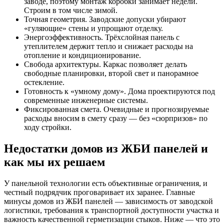
заводе, поэтому монтаж коробки занимает недели.
Строим в том числе зимой.
Точная геометрия. Заводские допуски убирают
«гуляющие» стены и упрощают отделку.
Энергоэффективность. Трёхслойная панель с
утеплителем держит тепло и снижает расходы на
отопление и кондиционирование.
Свобода архитектуры. Каркас позволяет делать
свободные планировки, второй свет и панорамное
остекление.
Готовность к «умному дому». Дома проектируются под
современные инженерные системы.
Фиксированная смета. Очевидные и прогнозируемые
расходы вносим в смету сразу — без «сюрпризов» по
ходу стройки.
Недостатки домов из ЖБИ панелей и
как мы их решаем
У панельной технологии есть объективные ограничения, и
честный подрядчик проговаривает их заранее. Главные
минусы домов из ЖБИ панелей — зависимость от заводской
логистики, требования к транспортной доступности участка и
важность качественной герметизации стыков. Ниже — что это